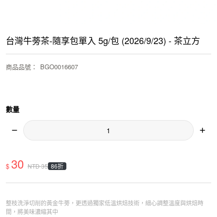
台灣牛蒡茶-隨享包單入 5g/包 (2026/9/23) - 茶立方
商品品號
：
BGO0016607
數量
30
$
86折
NTD
35
整枝洗淨切削的黃金牛蒡，更透過獨家低溫烘焙技術，細心調整溫度與烘焙時
間，將美味濃縮其中