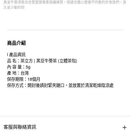
黃金牛蒡清香且含豐富營養素與纖維質，很適合擔心營養不均衡的外食族們，及
久坐少動的你
商品介紹
l 產品資訊
品 名：茶立方 | 黑豆牛蒡茶 (立體茶包)
內 容 量：5g
產 地：台灣
保存期限：18個月
保存方式：開封後請封緊夾鏈口，並放置於清潔乾燥陰涼處
客服與聯絡資訊