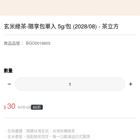
玄米綠茶-隨享包單入 5g/包 (2028/08) - 茶立方
商品品號
：
BGO0016603
數量
30
$
86折
NTD
35
．在地嚴選：精選台灣玄米、台灣包種綠茶
．玄米香氣，搭配綠茶回甘，每一口都滿溢日式風情