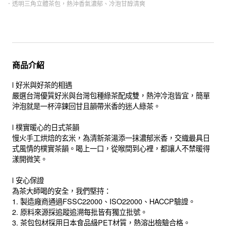
．透明三角立體茶包，熱沖香氣濃郁、冷泡甘醇清爽
商品介紹
l 好米與好茶的相遇
嚴選台灣優質好米與台灣包種綠茶配成雙，熱沖冷泡皆宜，簡單
沖泡就是一杯淬鍊回甘且韻帶米香的迷人綠茶。
l 樸實暖心的日式茶韻
慢火手工烘焙的玄米，為清新茶湯添一抹濃郁米香，交織最具日
式風情的樸實茶韻。喝上一口，從喉間到心裡，都讓人不禁暖得
漾開微笑。
l 安心保證
為茶大師喝的安全，我們堅持：
1. 製造廠商通過FSSC22000、ISO22000、HACCP驗證。
2. 原料來源採追蹤追溯每批皆有獨立批號。
3. 茶包包材採用日本食品級PET材質，熱溶出檢驗合格。