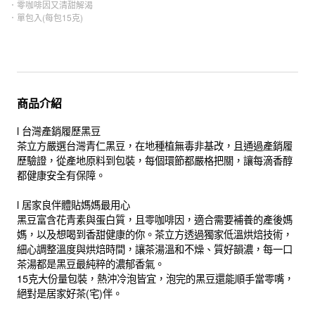
．零咖啡因又清甜解渴
．單包入(每包15克)
商品介紹
l 台灣產銷履歷黑豆
茶立方嚴選台灣青仁黑豆，在地種植無毒非基改，且通過產銷履
歷驗證，從產地原料到包裝，每個環節都嚴格把關，讓每滴香醇
都健康安全有保障。
l 居家良伴體貼媽媽最用心
黑豆富含花青素與蛋白質，且零咖啡因，適合需要補養的產後媽
媽，以及想喝到香甜健康的你。茶立方透過獨家低溫烘焙技術，
細心調整溫度與烘焙時間，讓茶湯溫和不燥、質好韻濃，每一口
茶湯都是黑豆最純粹的濃郁香氣。
15克大份量包裝，熱沖冷泡皆宜，泡完的黑豆還能順手當零嘴，
絕對是居家好茶(宅)伴。