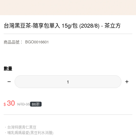
台灣黑豆茶-隨享包單入 15g/包 (2028/8) - 茶立方
商品品號
：
BGO0016601
數量
30
$
86折
NTD
35
．台灣特選青仁黑豆
．哺乳媽媽最愛(黑豆利水消腫)