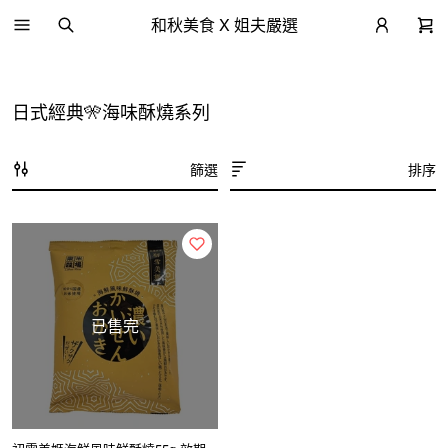
和秋美食 X 姐夫嚴選
日式經典🎌海味酥燒系列
篩選
排序
已售完