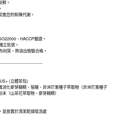
新鮮。
，
促進您的新陳代謝。
SO22000、HACCP驗證。
有獨立批號。
織布材質，熱溶出檢驗合格。
------------------------------
US+ (立體茶包)
難消化麥芽糊精、菊糖、非洲芒果種子萃取物（非洲芒果種子
粉末（山茶花萃取物、麥芽糊精）
，並放置於清潔乾燥陰涼處