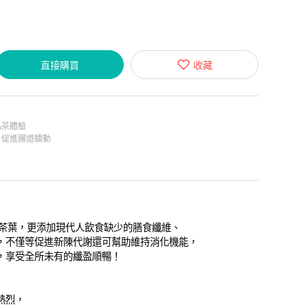
直接購買
收藏
品茶體驗
，促進腸道蠕動
灣茶葉，更添加現代人飲食缺少的膳食纖維、
，不僅等促進新陳代謝還可幫助維持消化機能，
，享受全所未有的纖盈順暢！
熱烈，