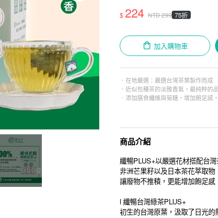
224
$
75折
NTD
299
加入購物車
．在地嚴選：嚴選台灣茶葉製作而成
．近似包種茶的淡雅香氣，最純粹的
．添加膳食纖維與菊糖，增加飽足感
商品介紹
纖暢PLUS+以嚴選花材搭配台
非洲芒果籽以及日本茶花萃取物
讓廢物不推積，更能增加飽足感
l 纖暢台灣綠茶PLUS+
初生的台灣原葉，汲取了日光的