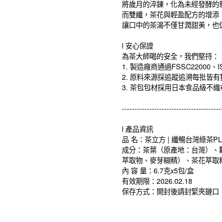
將歲月的淬鍊，化為未經發酵的
而雙纖，茶花與輕盈配方的增添
讓口中的茶湯不僅甘潤甜美，也
l 安心保證
為茶大師喝的安全，我們堅持：
1. 製造廠商通過FSSC22000、I
2. 原料來源採追蹤追溯每批皆
3. 茶包包材採用日本食品級不
----------------------------------------
l 產品資訊
品 名：茶立方 | 纖暢台灣綠茶PL
成分：茶葉（原產地：台灣）、
萃取物、麥芽糊精）、茶花萃取
內 容 量：6.7克x5包/盒
有效期限：2026.02.18
保存方式：開封後請封緊夾鏈口