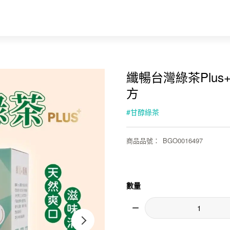
纖暢台灣綠茶Plus+(6
方
#
甘醇綠茶
商品品號
：
BGO0016497
數量