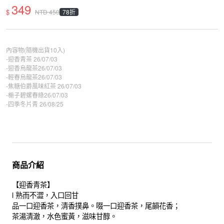
349
$
78折
NTD
450
內容物(隨機出貨10入)
-迎香青茶 26/07/03
-迎香烏龍茶26/07/03
-輕春烏龍茶26/07/03
-焦糖伯爵風味紅茶 26/07/03
-梔子碧螺春綠26/07/03
-四季冬片青 26/08/25
商品介紹
【迎香青茶】
l 熟而不澀，入口回甘
品一口迎香茶，清香撲鼻。啜一口迎香茶，尾韻花香；
茶湯清澈，水色蜜黃，滋味甘醇。