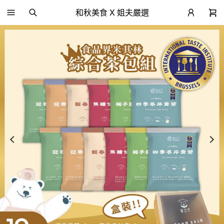
和秋美食 X 姐夫嚴選