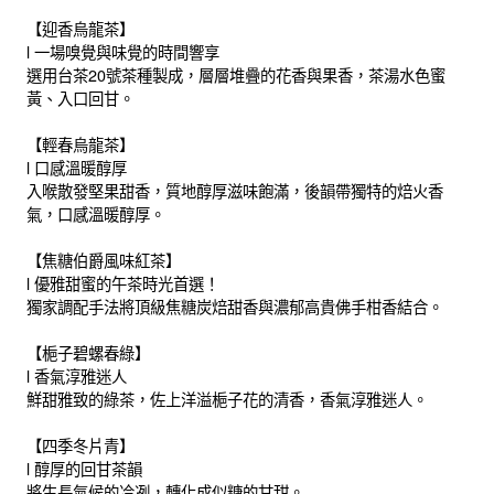
【迎香烏龍茶】
l 一場嗅覺與味覺的時間響享
選用台茶20號茶種製成，層層堆疊的花香與果香，茶湯水色蜜
黃、入口回甘。
【輕春烏龍茶】
l 口感溫暖醇厚
入喉散發堅果甜香，質地醇厚滋味飽滿，後韻帶獨特的焙火香
氣，口感溫暖醇厚。
【焦糖伯爵風味紅茶】
l 優雅甜蜜的午茶時光首選！
獨家調配手法將頂級焦糖炭焙甜香與濃郁高貴佛手柑香結合。
【梔子碧螺春綠】
l 香氣淳雅迷人
鮮甜雅致的綠茶，佐上洋溢梔子花的清香，香氣淳雅迷人。
【四季冬片青】
l 醇厚的回甘茶韻
將生長氣候的冷冽，轉化成似糖的甘甜。