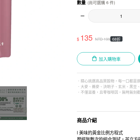
數量
(尚可選購 6 件)
135
$
68折
NTD
199
加入購物車
．精心挑選高品質穀物，每一口都是
．大麥、蕎麥、決明子、玄米、黑豆
．不僅滋養，且零咖啡因，無時無刻
商品介紹
l 美味的黃金比例方程式
歷經無數次的組合測試，茶立方