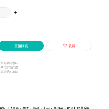
直接購買
收藏
原始的濃純香味
、牛蒡調製而成
都能享受的美味
研製出【黑豆、牛蒡、蕎麥、大麥、決明子、玄米】的黃金組