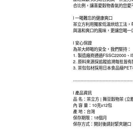
合比例，讓喜愛穀物香氣的您愛
l 一喝難忘的健康爽口
茶立方利用獨家低溫烘焙工法，
與溫和爽口的風味，更讓您喝一
l 安心保證
為茶大師喝的安全，我們堅持：
1. 製造廠商通過FSSC22000、I
2. 原料來源採追蹤追溯每批皆
3. 茶包包材採用日本食品級PE
----------------------------------------
l 產品資訊
品 名：茶立方 | 舞豆穀物茶 (立
內 容 量：10克x12包
產 地：台灣
保存期限：18個月
保存方式：開封後請封緊夾鏈口