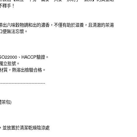
不釋手！
帶出六味穀物調和出的濃香，不僅有助於滋養，且清澈的茶湯
口便無法忘懷。
SO22000、HACCP驗證。
有獨立批號。
T材質，熱溶出檢驗合格。
------------------------------
體茶包)
，並放置於清潔乾燥陰涼處