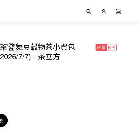
獎茶🏆舞豆穀物茶小資包
6
限購
件
2026/7/7) - 茶立方
袋