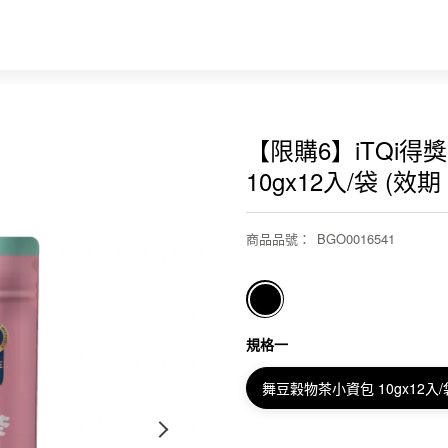
【限購6】iTQi得
10gx12入/袋 (效期 
商品品號
：
BGO0016541
規格一
舞豆穀物茶小資包 10gx12入/